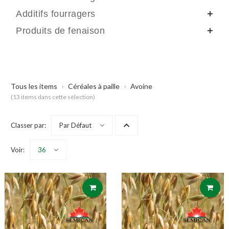
Additifs fourragers
Produits de fenaison
›
›
Tous les items
Céréales à paille
Avoine
(13 items dans cette sélection)
Classer par:
Par Défaut
Voir:
36